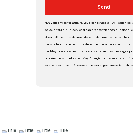
Send
*En validant ce formulaire, vous consentez à l’utilisation de
de vous fournir un service d’assistance téléphonique dans le c
et/ou SMS aux fins de suivi de votre demande et de la relatio
dans le formulaire par un astérisque. Par ailleurs, en cocha
par May Energie à des fins de vous envoyer des messages pro
données personnelles par May Energie pour exercer vos droits, 
votre consentement à recevoir des messages promotionnels, veu
This
field
should
be left
blank