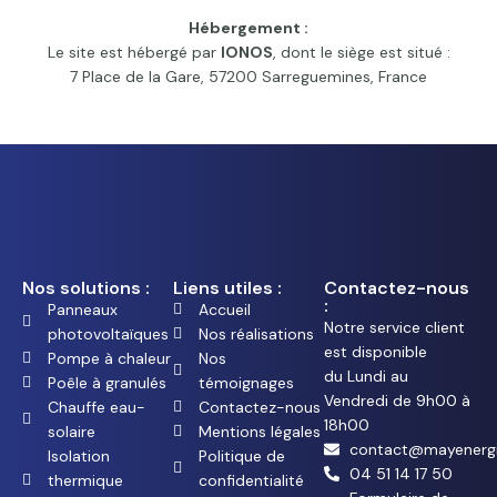
Hébergement :
Le site est hébergé par
IONOS
, dont le siège est situé :
7 Place de la Gare, 57200 Sarreguemines, France
Nos solutions :
Liens utiles :
Contactez-nous
:
Panneaux
Accueil
Notre service client
photovoltaïques
Nos réalisations
est disponible
Pompe à chaleur
Nos
du Lundi au
Poêle à granulés
témoignages
Vendredi de 9h00 à
Chauffe eau-
Contactez-nous
18h00
solaire
Mentions légales
contact@mayenerg
Isolation
Politique de
04 51 14 17 50
thermique
confidentialité